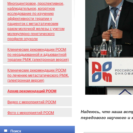
Многоцентровое, проспективное,
наблюдательное, когортное
исследование по изучению
эффективности терапии у
пациенток с метастатическим
раком молочной железы с учетом
молекулярно-генетического
профиля опухоли
Клинические рекомендации РООМ
по неоадьюванной и адъювантной
терапии РМЖ (электронная версия)
Клинические рекомендации РООМ
по лечению метастатического РМЖ.
(электронная версия)
Архив рекомендаций РООМ
Видео с мероприятий РООМ
Надеюсь, что наша вст
Фото с мероприятий РООМ
передового научного и 
Поиск