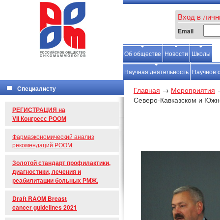
Вход в личн
Email
Об обществе
Новости
Школы
С
Научная деятельность
Научное 
Специалисту
Главная
→
Мероприятия
Северо-Кавказском и Южн
РЕГИСТРАЦИЯ на
VII Конгресс РООМ
Фармаэкономический анализ
рекомендаций РООМ
Золотой стандарт профилактики,
диагностики, лечения и
реабилитации больных РМЖ.
Draft RAOM Breast
cancer guidelines 2021