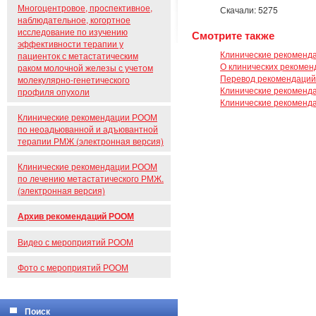
Многоцентровое, проспективное,
Скачали: 5275
наблюдательное, когортное
исследование по изучению
Смотрите также
эффективности терапии у
Клинические рекоменд
пациенток с метастатическим
О клинических рекоме
раком молочной железы с учетом
Перевод рекомендаций 
молекулярно-генетического
Клинические рекоменда
профиля опухоли
Клинические рекоменда
Клинические рекомендации РООМ
по неоадьюванной и адъювантной
терапии РМЖ (электронная версия)
Клинические рекомендации РООМ
по лечению метастатического РМЖ.
(электронная версия)
Архив рекомендаций РООМ
Видео с мероприятий РООМ
Фото с мероприятий РООМ
Поиск