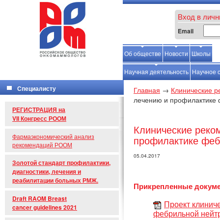
Вход в личн
Email
Об обществе
Новости
Школы
С
Научная деятельность
Научное 
Специалисту
Главная
→
Клинические 
лечению и профилактике
РЕГИСТРАЦИЯ на
VII Конгресс РООМ
Клинические реко
Фармаэкономический анализ
профилактике феб
рекомендаций РООМ
05.04.2017
Золотой стандарт профилактики,
диагностики, лечения и
реабилитации больных РМЖ.
Прикрепленные докум
Draft RAOM Breast
Проект клинич
cancer guidelines 2021
фебрильной нейтр